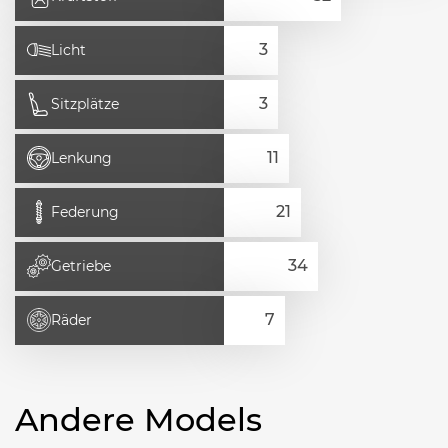
Licht
Sitzplätze
Lenkung
Federung
Getriebe
Räder
Andere Models