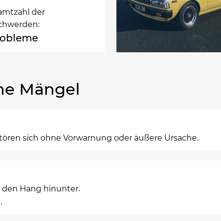
amtzahl der
chwerden:
robleme
he Mängel
stören sich ohne Vorwarnung oder äußere Ursache.
e den Hang hinunter.
.