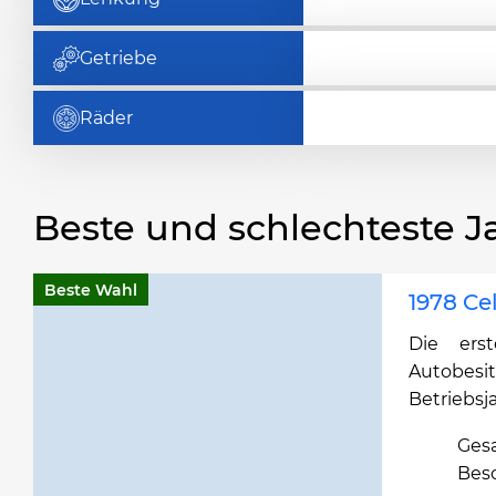
Getriebe
Räder
Beste und schlechteste J
Beste Wahl
1978 Ce
Die ers
Autobes
Betriebsj
Ges
Bes