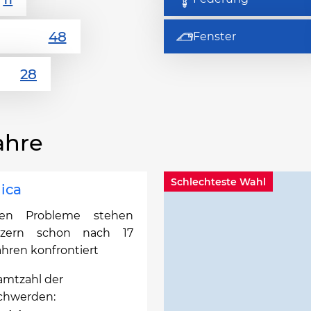
Fenster
ahre
Schlechteste Wahl
lica
ten Probleme stehen
itzern schon nach 17
ahren konfrontiert
amtzahl der
chwerden: