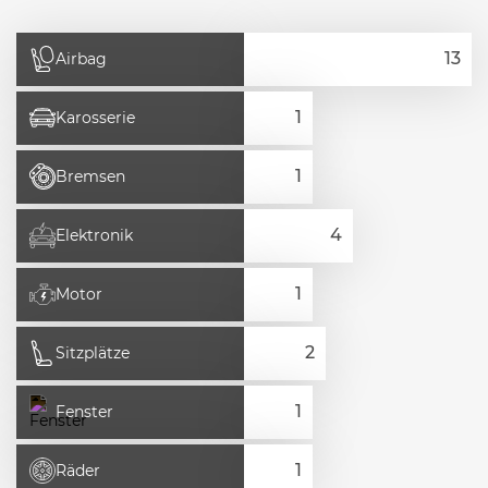
Airbag
Karosserie
Bremsen
Elektronik
Motor
Sitzplätze
Fenster
Räder