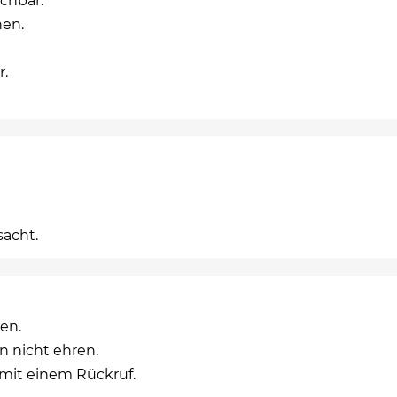
chbar.
nen.
r.
sacht.
en.
n nicht ehren.
it einem Rückruf.