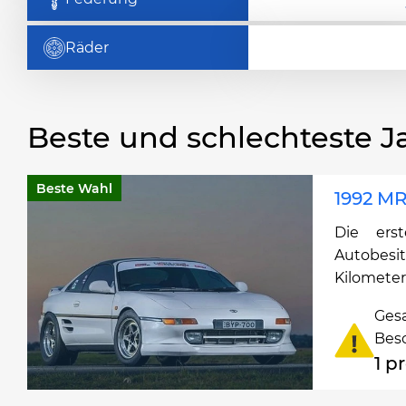
Räder
Beste und schlechteste J
Beste Wahl
1992 M
Die ers
Autobes
Kilometer
Ges
Bes
1 p