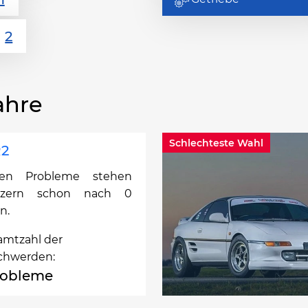
ahre
Schlechteste Wahl
R2
ten Probleme stehen
itzern schon nach 0
n.
amtzahl der
chwerden:
robleme