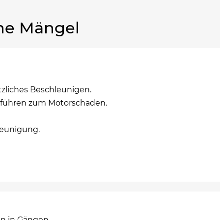
he Mängel
tzliches Beschleunigen.
 führen zum Motorschaden.
leunigung.
en in Gängen.