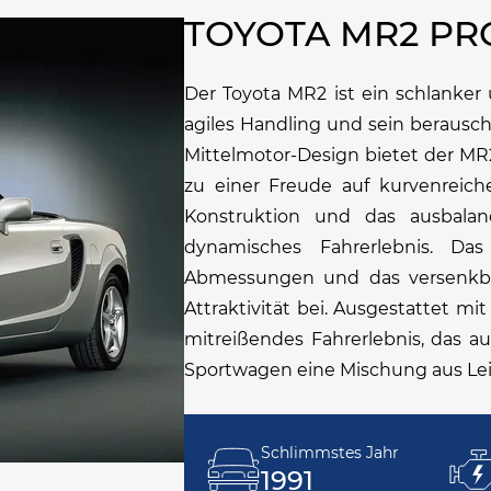
TOYOTA MR2 P
Der Toyota MR2 ist ein schlanker 
agiles Handling und sein beraus
Mittelmotor-Design bietet der MR2
zu einer Freude auf kurvenreic
Konstruktion und das ausbalan
dynamisches Fahrerlebnis. Da
Abmessungen und das versenkbar
Attraktivität bei. Ausgestattet m
mitreißendes Fahrerlebnis, das a
Sportwagen eine Mischung aus Lei
Schlimmstes Jahr
1991