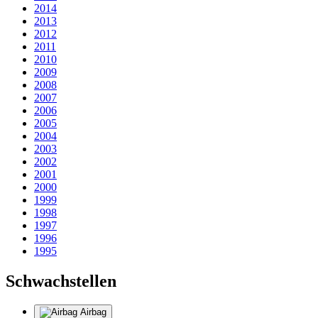
2014
2013
2012
2011
2010
2009
2008
2007
2006
2005
2004
2003
2002
2001
2000
1999
1998
1997
1996
1995
Schwachstellen
Airbag