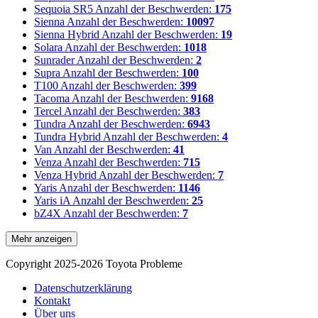
Sequoia SR5
Anzahl der Beschwerden:
175
Sienna
Anzahl der Beschwerden:
10097
Sienna Hybrid
Anzahl der Beschwerden:
19
Solara
Anzahl der Beschwerden:
1018
Sunrader
Anzahl der Beschwerden:
2
Supra
Anzahl der Beschwerden:
100
T100
Anzahl der Beschwerden:
399
Tacoma
Anzahl der Beschwerden:
9168
Tercel
Anzahl der Beschwerden:
383
Tundra
Anzahl der Beschwerden:
6943
Tundra Hybrid
Anzahl der Beschwerden:
4
Van
Anzahl der Beschwerden:
41
Venza
Anzahl der Beschwerden:
715
Venza Hybrid
Anzahl der Beschwerden:
7
Yaris
Anzahl der Beschwerden:
1146
Yaris iA
Anzahl der Beschwerden:
25
bZ4X
Anzahl der Beschwerden:
7
Mehr anzeigen
Copyright 2025-2026 Toyota Probleme
Datenschutzerklärung
Kontakt
Über uns