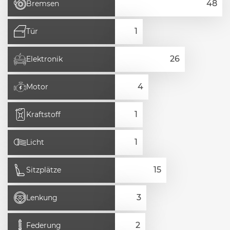
Bremsen
Tür
Elektronik
Motor
Kraftstoff
Licht
Sitzplätze
Lenkung
Federung