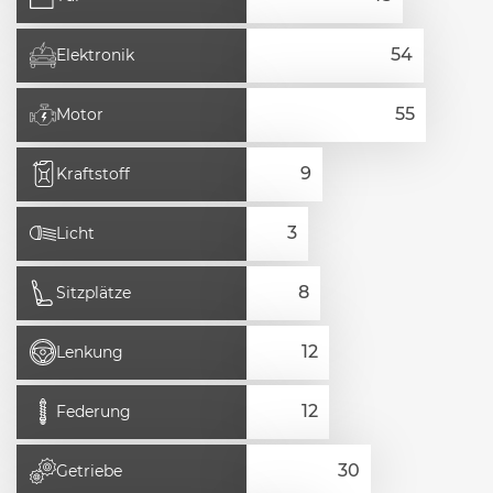
Elektronik
Motor
Kraftstoff
Licht
Sitzplätze
Lenkung
Federung
Getriebe