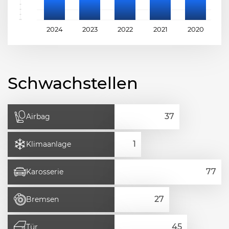
2024
2023
2022
2021
2020
2
Schwachstellen
Airbag
Klimaanlage
Karosserie
Bremsen
Tür