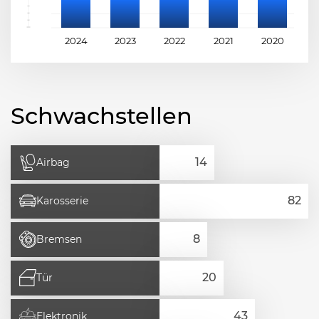
2024
2023
2022
2021
2020
2
Schwachstellen
Airbag
Karosserie
Bremsen
Tür
Elektronik