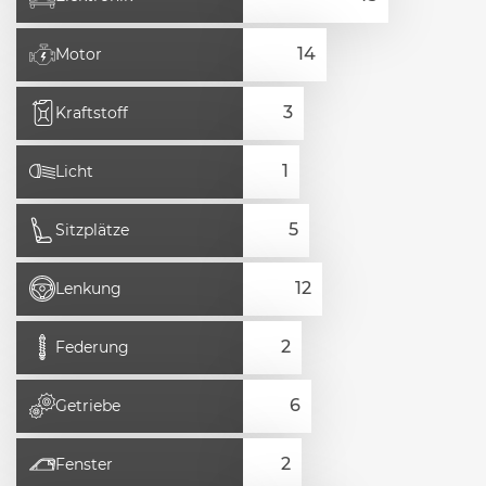
Motor
Kraftstoff
Licht
Sitzplätze
Lenkung
Federung
Getriebe
Fenster