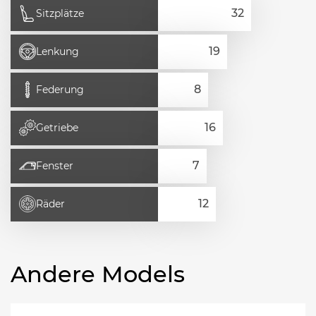
Sitzplätze
Lenkung
Federung
Getriebe
Fenster
Räder
Andere Models