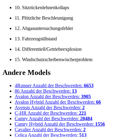
10. Sitzrückenlehnenkollaps
11. Plötzliche Beschleunigung
12. Abgasuntersuchungsfehler
13. Fahrzeugstillstand
14. Differentiell/Getriebeexplosion
15. Windschutzscheibenwischerproblem
Andere Models
4Runner
Anzahl der Beschwerden:
6653
86
Anzahl der Beschwerden:
13
Avalon
Anzahl der Beschwerden:
3905
Avalon Hybrid
Anzahl der Beschwerden:
66
Avensis
Anzahl der Beschwerden:
2
C-HR
Anzahl der Beschwerden:
221
Camry
Anzahl der Beschwerden:
20484
Camry Hybrid
Anzahl der Beschwerden:
1556
Cavalier
Anzahl der Beschwerden:
2
Celica
Anzahl der Beschwerden:
513