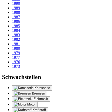
1990
1989
1988
1987
1986
1985
1984
1983
1982
1981
1980
1979
1977
1976
1973
Schwachstellen
Karosserie
Bremsen
Elektronik
Motor
Kraftstoff