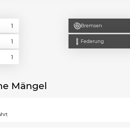
Bremsen
Federung
he Mängel
ährt