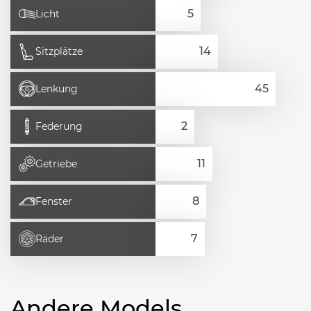
Licht
Sitzplätze
Lenkung
Federung
Getriebe
Fenster
Räder
Andere Models