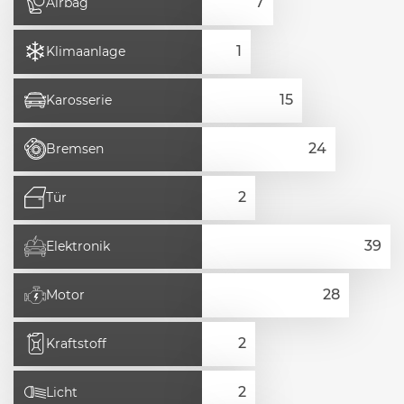
Airbag
Klimaanlage
Karosserie
Bremsen
Tür
Elektronik
Motor
Kraftstoff
Licht