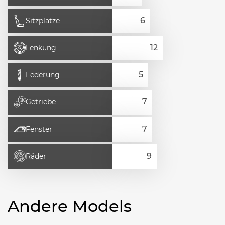
Sitzplätze
Lenkung
Federung
Getriebe
Fenster
Räder
Andere Models