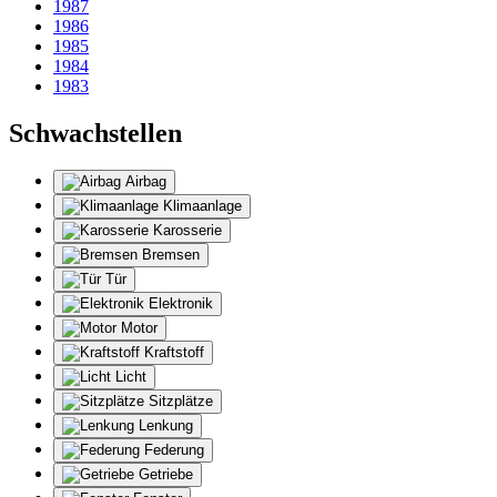
1987
1986
1985
1984
1983
Schwachstellen
Airbag
Klimaanlage
Karosserie
Bremsen
Tür
Elektronik
Motor
Kraftstoff
Licht
Sitzplätze
Lenkung
Federung
Getriebe