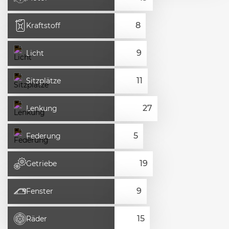
Kraftstoff
Licht
Sitzplätze
Lenkung
Federung
Getriebe
Fenster
Räder