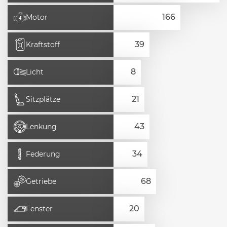
Motor
Kraftstoff
Licht
Sitzplätze
Lenkung
Federung
Getriebe
Fenster