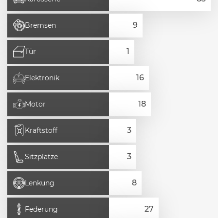
Bremsen
Tür
Elektronik
Motor
Kraftstoff
Sitzplätze
Lenkung
Federung