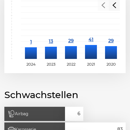
2024
2023
2022
2021
2020
2
Schwachstellen
Airbag
Karosserie