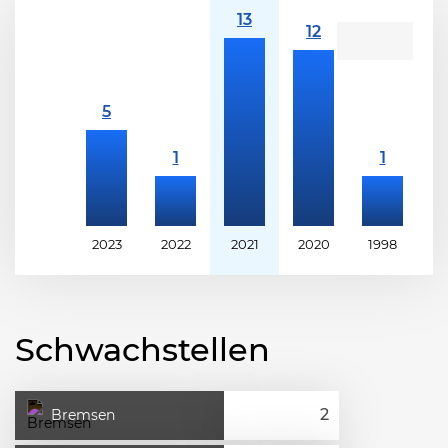
2023
2022
2021
2020
1998
1
Schwachstellen
Bremsen