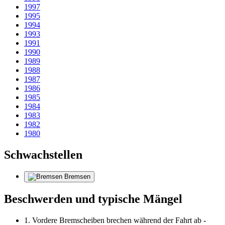
1997
1995
1994
1993
1991
1990
1989
1988
1987
1986
1985
1984
1983
1982
1980
Schwachstellen
Bremsen
Beschwerden und typische Mängel
1. Vordere Bremscheiben brechen während der Fahrt ab -