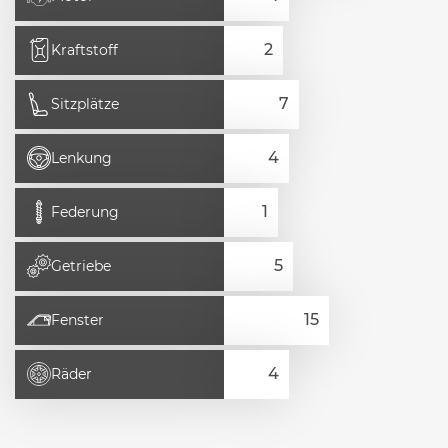
Kraftstoff
Sitzplätze
Lenkung
Federung
Getriebe
Fenster
Räder