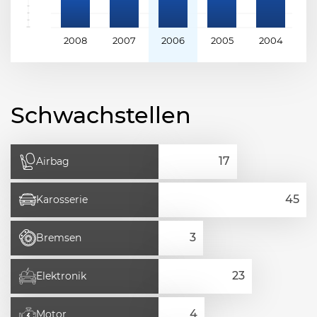
2008
2007
2006
2005
2004
2
Schwachstellen
Airbag
Karosserie
Bremsen
Elektronik
Motor