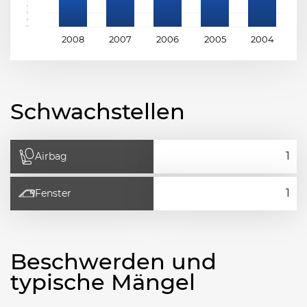
2008
2007
2006
2005
2004
2
Schwachstellen
Airbag
Fenster
Beschwerden und
typische Mängel