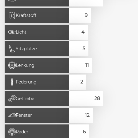
Kraftstoff
Licht
Sitzplätze
Lenkung
Federung
Getriebe
Fenster
Räder