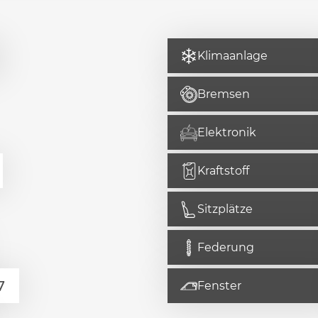
Klimaanlage
Bremsen
Elektronik
Kraftstoff
Sitzplätze
Federung
Fenster