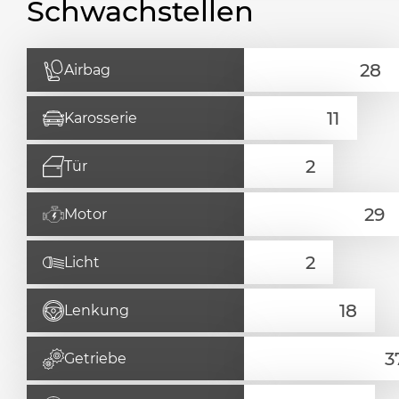
Schwachstellen
Airbag
Karosserie
Tür
Motor
Licht
Lenkung
Getriebe