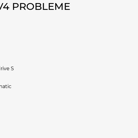
AV4 PROBLEME
rive S
matic