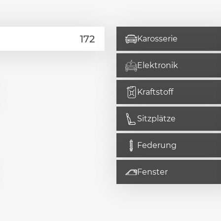
Karosserie
Elektronik
Kraftstoff
Sitzplätze
Federung
Fenster