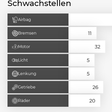
Schwachstellen
Airbag
Bremsen
Motor
Licht
Lenkung
Getriebe
Räder