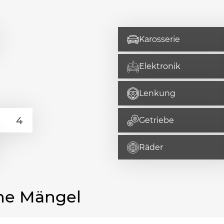
Karosserie
Elektronik
Lenkung
Getriebe
Räder
he Mängel