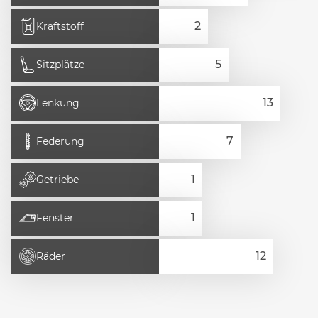
Kraftstoff
Sitzplätze
Lenkung
Federung
Getriebe
Fenster
Räder