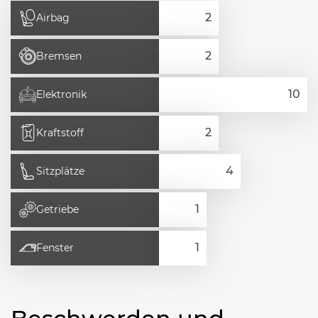
Airbag
Bremsen
Elektronik
Kraftstoff
Sitzplätze
Getriebe
Fenster