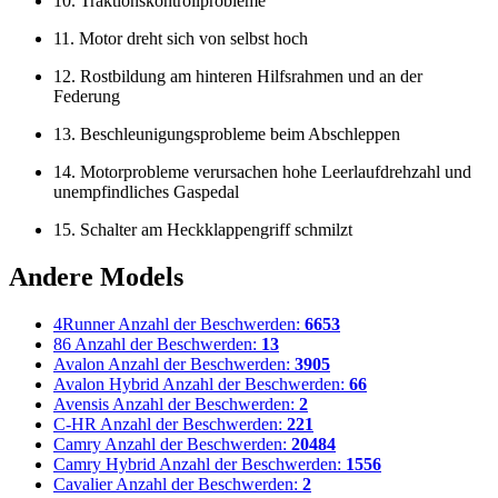
10. Traktionskontrollprobleme
11. Motor dreht sich von selbst hoch
12. Rostbildung am hinteren Hilfsrahmen und an der
Federung
13. Beschleunigungsprobleme beim Abschleppen
14. Motorprobleme verursachen hohe Leerlaufdrehzahl und
unempfindliches Gaspedal
15. Schalter am Heckklappengriff schmilzt
Andere Models
4Runner
Anzahl der Beschwerden:
6653
86
Anzahl der Beschwerden:
13
Avalon
Anzahl der Beschwerden:
3905
Avalon Hybrid
Anzahl der Beschwerden:
66
Avensis
Anzahl der Beschwerden:
2
C-HR
Anzahl der Beschwerden:
221
Camry
Anzahl der Beschwerden:
20484
Camry Hybrid
Anzahl der Beschwerden:
1556
Cavalier
Anzahl der Beschwerden:
2