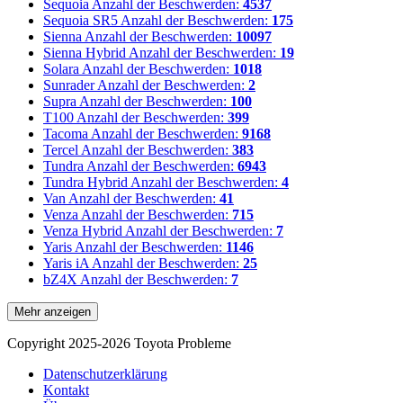
Sequoia
Anzahl der Beschwerden:
4537
Sequoia SR5
Anzahl der Beschwerden:
175
Sienna
Anzahl der Beschwerden:
10097
Sienna Hybrid
Anzahl der Beschwerden:
19
Solara
Anzahl der Beschwerden:
1018
Sunrader
Anzahl der Beschwerden:
2
Supra
Anzahl der Beschwerden:
100
T100
Anzahl der Beschwerden:
399
Tacoma
Anzahl der Beschwerden:
9168
Tercel
Anzahl der Beschwerden:
383
Tundra
Anzahl der Beschwerden:
6943
Tundra Hybrid
Anzahl der Beschwerden:
4
Van
Anzahl der Beschwerden:
41
Venza
Anzahl der Beschwerden:
715
Venza Hybrid
Anzahl der Beschwerden:
7
Yaris
Anzahl der Beschwerden:
1146
Yaris iA
Anzahl der Beschwerden:
25
bZ4X
Anzahl der Beschwerden:
7
Mehr anzeigen
Copyright 2025-2026 Toyota Probleme
Datenschutzerklärung
Kontakt