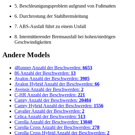
5. Beschleunigungsproblem aufgrund von Fußmatten
6. Durchrostung der Stahlbremsleitung
7. ABS-Ausfall führt zu einem Unfall
8. Intermittierender Bremsausfall bei hohen/niedrigen
Geschwindigkeiten
Andere Models
4Runner
Anzahl der Beschwerden:
6653
86
Anzahl der Beschwerden:
13
Avalon
Anzahl der Beschwerden:
3905
Avalon Hybrid
Anzahl der Beschwerden:
66
Avensis
Anzahl der Beschwerden:
2
C-HR
Anzahl der Beschwerden:
221
Camry
Anzahl der Beschwerden:
20484
Camry Hybrid
Anzahl der Beschwerden:
1556
Cavalier
Anzahl der Beschwerden:
2
Celica
Anzahl der Beschwerden:
513
Corolla
Anzahl der Beschwerden:
13040
Corolla Cross
Anzahl der Beschwerden:
278
Corolla Cross Hybrid
Anzahl der Beschwerden:
2