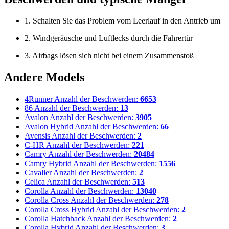
1. Schalten Sie das Problem vom Leerlauf in den Antrieb um
2. Windgeräusche und Luftlecks durch die Fahrertür
3. Airbags lösen sich nicht bei einem Zusammenstoß
Andere Models
4Runner
Anzahl der Beschwerden:
6653
86
Anzahl der Beschwerden:
13
Avalon
Anzahl der Beschwerden:
3905
Avalon Hybrid
Anzahl der Beschwerden:
66
Avensis
Anzahl der Beschwerden:
2
C-HR
Anzahl der Beschwerden:
221
Camry
Anzahl der Beschwerden:
20484
Camry Hybrid
Anzahl der Beschwerden:
1556
Cavalier
Anzahl der Beschwerden:
2
Celica
Anzahl der Beschwerden:
513
Corolla
Anzahl der Beschwerden:
13040
Corolla Cross
Anzahl der Beschwerden:
278
Corolla Cross Hybrid
Anzahl der Beschwerden:
2
Corolla Hatchback
Anzahl der Beschwerden:
2
Corolla Hybrid
Anzahl der Beschwerden:
3