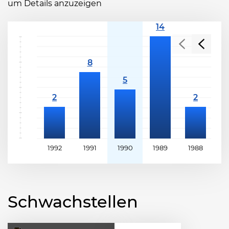
um Details anzuzeigen
1992
1991
1990
1989
1988
1
Schwachstellen