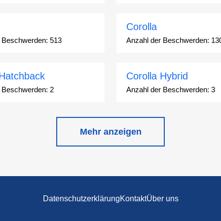
Corolla
r Beschwerden:
513
Anzahl der Beschwerden:
13
 Hatchback
Corolla Hybrid
r Beschwerden:
2
Anzahl der Beschwerden:
3
Station Wagon
Cressida
Mehr anzeigen
r Beschwerden:
1
Anzahl der Beschwerden:
55
ser
GR Corolla
r Beschwerden:
1068
Anzahl der Beschwerden:
3
Datenschutzerklärung
Kontakt
Über uns