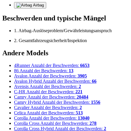
Airbag
Beschwerden und typische Mängel
1. Airbag-Auslöseproblem/Gewährleistungsanspruch
2. Gesamtfahrzeugsicherheit/Inspektion
Andere Models
4Runner
Anzahl der Beschwerden:
6653
86
Anzahl der Beschwerden:
13
Avalon
Anzahl der Beschwerden:
3905
Avalon Hybrid
Anzahl der Beschwerden:
66
Avensis
Anzahl der Beschwerden:
2
C-HR
Anzahl der Beschwerden:
221
Camry
Anzahl der Beschwerden:
20484
Camry Hybrid
Anzahl der Beschwerden:
1556
Cavalier
Anzahl der Beschwerden:
2
Celica
Anzahl der Beschwerden:
513
Corolla
Anzahl der Beschwerden:
13040
Corolla Cross
Anzahl der Beschwerden:
278
Corolla Cross Hybrid
Anzahl der Beschwerden:
2