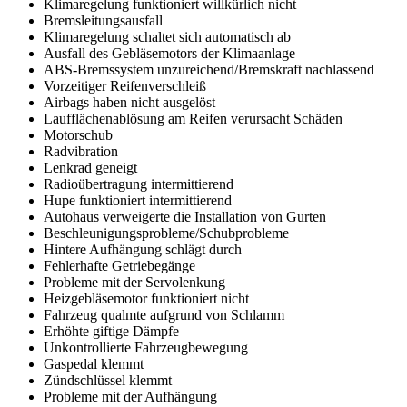
Klimaregelung funktioniert willkürlich nicht
Bremsleitungsausfall
Klimaregelung schaltet sich automatisch ab
Ausfall des Gebläsemotors der Klimaanlage
ABS-Bremssystem unzureichend/Bremskraft nachlassend
Vorzeitiger Reifenverschleiß
Airbags haben nicht ausgelöst
Laufflächenablösung am Reifen verursacht Schäden
Motorschub
Radvibration
Lenkrad geneigt
Radioübertragung intermittierend
Hupe funktioniert intermittierend
Autohaus verweigerte die Installation von Gurten
Beschleunigungsprobleme/Schubprobleme
Hintere Aufhängung schlägt durch
Fehlerhafte Getriebegänge
Probleme mit der Servolenkung
Heizgebläsemotor funktioniert nicht
Fahrzeug qualmte aufgrund von Schlamm
Erhöhte giftige Dämpfe
Unkontrollierte Fahrzeugbewegung
Gaspedal klemmt
Zündschlüssel klemmt
Probleme mit der Aufhängung