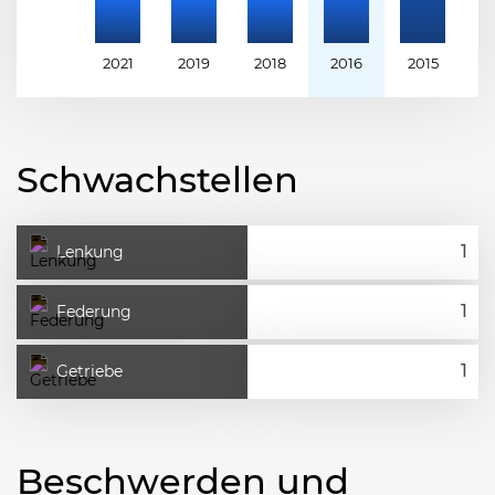
2021
2019
2018
2016
2015
2
Schwachstellen
Lenkung
Federung
Getriebe
Beschwerden und